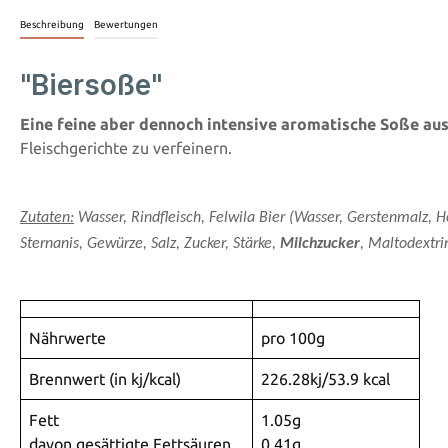
Beschreibung
Bewertungen
"Biersoße"
Eine feine aber dennoch intensive aromatische Soße au
Fleischgerichte zu verfeinern.
Zutaten
:
Wasser, Rindfleisch, Felwila Bier (Wasser, Gerstenmalz, 
Sternanis, Gewürze, Salz, Zucker, Stärke,
Milchzucker
, Maltodextri
Nährwerte
pro 100g
Brennwert (in kj/kcal)
226.28kj/53.9 kcal
Fett
1.05g
davon gesättigte Fettsäuren
0.41g