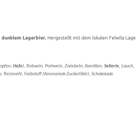
s dunklem Lagerbier.
Hergestellt mit dem lokalen Felwila Lager
Hopfen,
Hefe
), Rotwein, Portwein, Zwiebeln, Karotten,
Sellerie
, Lauch
n, Reismehl, Farbstoff (Ammoniak-Zuckerlikör), Schokolade