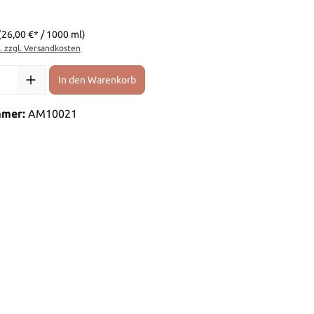
(26,00 €* / 1000 ml)
t. zzgl. Versandkosten
l: Gib den gewünschten Wert ein oder benutze die Schaltflächen 
In den Warenkorb
mmer:
AM10021