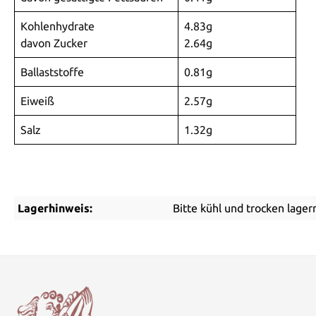
Kohlenhydrate
4.83g
davon Zucker
2.64g
Ballaststoffe
0.81g
Eiweiß
2.57g
Salz
1.32g
Lagerhinweis:
Bitte kühl und trocken lager