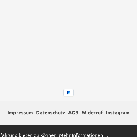
Impressum
Datenschutz
AGB
Widerruf
Instagram
hrwertsteuer zzgl.
Versandkosten
und ggf. Nachnahmegebühren,
rfahrung bieten zu können.
Mehr Informationen ...