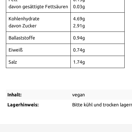
davon gesättigte Fettsäuren
0.03g
Kohlenhydrate
4.69g
davon Zucker
2.91g
Ballaststoffe
0.94g
Eiweiß
0.74g
Salz
1.74g
Inhalt:
vegan
Lagerhinweis:
Bitte kühl und trocken lager