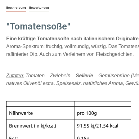
Beschreibung
Bewertungen
"Tomatensoße"
Eine kräftige Tomatensoße nach italienischem Originalr
Aroma-Spektrum: fruchtig, vollmundig, würzig.
Das Tomatensu
raffinierter Dip. Auch zum Verfeinern von Fleischgerichten.
Zutaten:
Tomaten – Zwiebeln –
Sellerie
– Gemüsebrühe
(Me
natives Olivenöl extra, Speisesalz, natürliches Aroma, Gewür
Nährwerte
pro 100g
Brennwert (in kj/kcal)
91.55 kj/21.54 kcal
Fett
0.15g