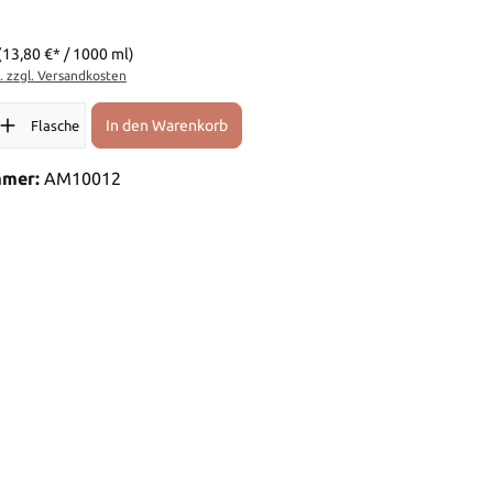
(13,80 €* / 1000 ml)
t. zzgl. Versandkosten
l: Gib den gewünschten Wert ein oder benutze die Schaltflächen 
In den Warenkorb
Flasche
mmer:
AM10012